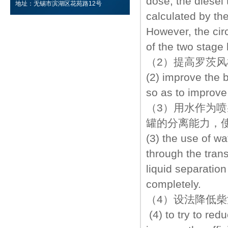
dose, the diesel
地址：无锡市滨湖区花苑路12号
calculated by th
However, the cir
of the two stag
（2）提高罗茨
(2) improve the 
so as to improve
（3）用水作为
罐的分离能力，
(3) the use of wa
through the tran
liquid separation
completely.
（4）设法降低
(4) to try to red