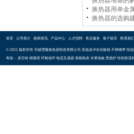
换热器堵塞的
换热器用单金
换热器的选购
首页
公司简介
新闻资讯
产品中心
人才招聘
售后服务
客户留言
联系我
© 2021 版权所有 无锡雪隆换热器制造有限公司
高低温冲击试验箱
不锈钢带
恒温
有链：
真空砖
精馏塔
环氧地坪
电流互感器
智能电表
木塑地板
焚烧炉
转轮除湿