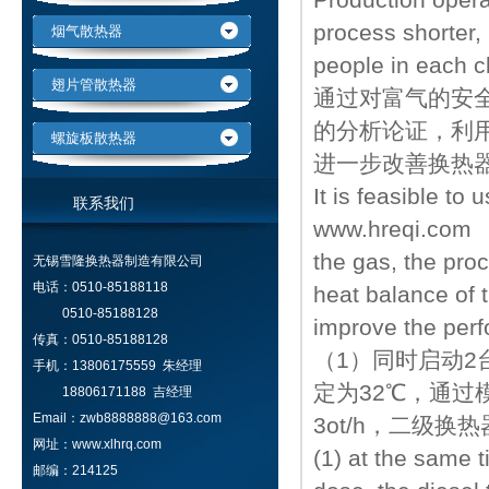
process shorter,
烟气散热器
people in each c
翅片管散热器
通过对富气的安
的分析论证，利
螺旋板散热器
进一步改善换热
It is feasible to
联系我们
www.hreqi.com a
the gas, the proc
无锡雪隆换热器制造有限公司
电话：0510-85188118
heat balance of 
0510-85188128
improve the perf
传真：0510-85188128
（1）同时启动
手机：13806175559 朱经理
定为32℃，通过
18806171188 吉经理
Email：zwb8888888@163.com
3ot/h，二级换
网址：www.xlhrq.com
(1) at the same t
邮编：214125