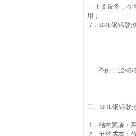
主要设备，在当
用；
7．SRL钢铝散
①、 ②—
③—表示
举例：12×5/3
二、SRL钢铝散
1．结构紧凑：
2．节约成本：