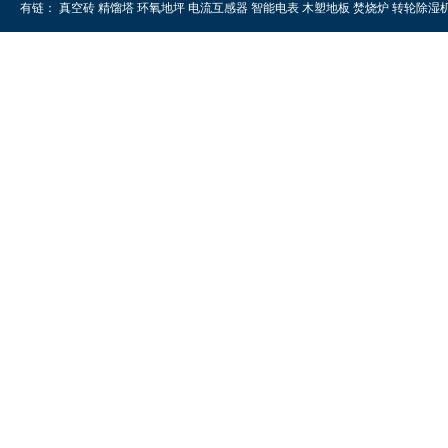
有链：
真空砖
精馏塔
环氧地坪
电流互感器
智能电表
木塑地板
焚烧炉
转轮除湿