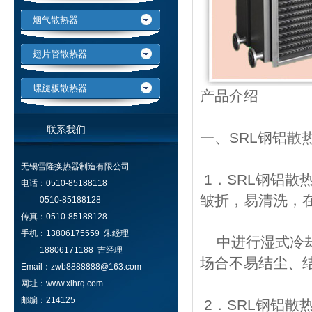
烟气散热器
翅片管散热器
螺旋板散热器
产品介绍
联系我们
一、SRL钢铝
散
无锡雪隆换热器制造有限公司
1．SRL钢铝
电话：0510-85188118
皱折，易清洗，
0510-85188128
传真：0510-85188128
手机：13806175559 朱经理
中进行湿式冷却
18806171188 吉经理
场合不易结尘、
Email：zwb8888888@163.com
网址：www.xlhrq.com
邮编：214125
2．SRL钢铝