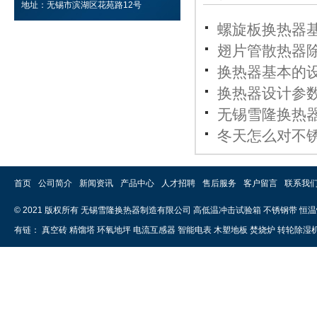
地址：无锡市滨湖区花苑路12号
螺旋板换热器
翅片管散热器
换热器基本的
换热器设计参
无锡雪隆换热
冬天怎么对不
首页
公司简介
新闻资讯
产品中心
人才招聘
售后服务
客户留言
联系我
© 2021 版权所有 无锡雪隆换热器制造有限公司
高低温冲击试验箱
不锈钢带
恒温
有链：
真空砖
精馏塔
环氧地坪
电流互感器
智能电表
木塑地板
焚烧炉
转轮除湿