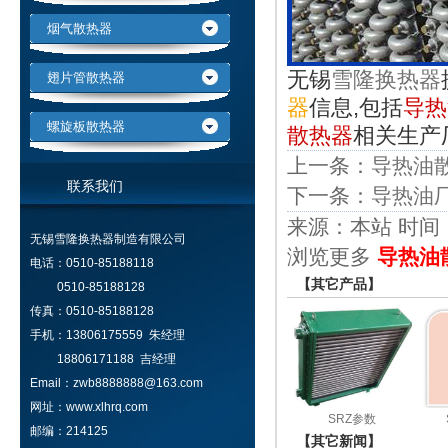
烟气散热器
无锡
雪隆换热器
翅片管散热器
器
信息,包括
导热
螺旋板散热器
散热器
相关生产
上一条：
导热油
联系我们
下一条：
导热油
来源：本站 时间：201
无锡雪隆换热器制造有限公司
浏览更多
导热油
电话：0510-85188118
【其它产品】
0510-85188128
传真：0510-85188128
手机：13806175559 朱经理
18806171188 吉经理
Email：zwb8888888@163.com
网址：www.xlhrq.com
SRZ参数
邮编：214125
【其它新闻】